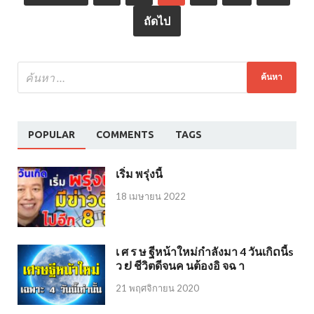
ถัดไป
POPULAR
COMMENTS
TAGS
เริ่ม พรุ่งนี้
18 เมษายน 2022
เ ศ ร ษ ฐีหน้าใหม่กำลังมา 4 วันเกิດนี้s
ว ຢ ชีวิตดีจนค นต้องอิ จฉ า
21 พฤศจิกายน 2020