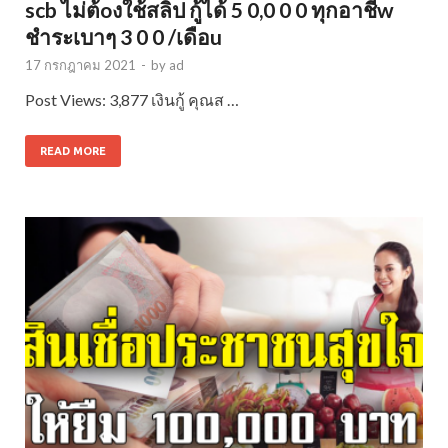
scb ไม่ต้oงใช้สลิป กู้ได้ 5 0,0 0 0 ทุกอาชีw
ชำระเบาๆ 3 0 0 /เดือu
17 กรกฎาคม 2021
-
by
ad
Post Views: 3,877 เงินกู้ คุณส …
READ MORE