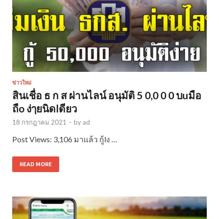
ข่าวใหม่
สินเชื่อ ธ ก ส ผ่านไลน์ อนุมัติ 5 0,0 0 0 บuมือ
ถืo ง่ๅยนิดlดียว
18 กรกฎาคม 2021
-
by
ad
Post Views: 3,106 มาแล้ว กู้lง …
READ MORE